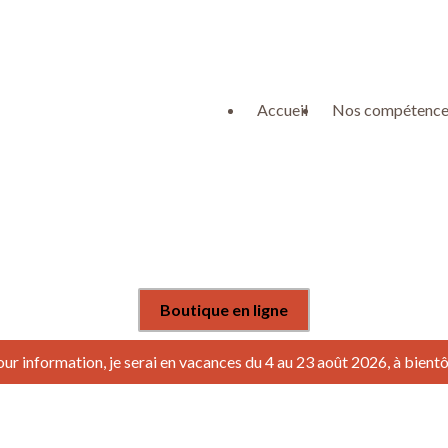
Accueil
Nos compétence
Boutique en ligne
ur information, je serai en vacances du 4 au 23 août 2026, à bientô