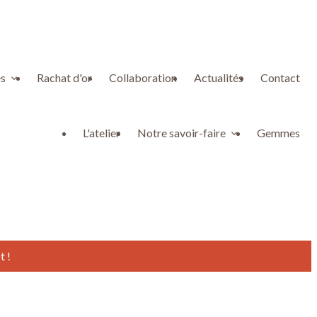
s
Rachat d'or
Collaboration
Actualités
Contact
L'atelier
Notre savoir-faire
Gemmes
t !