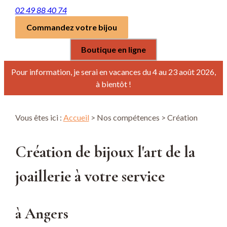
02 49 88 40 74
Commandez votre bijou
Boutique en ligne
Pour information, je serai en vacances du 4 au 23 août 2026,
à bientôt !
Vous êtes ici :
Accueil
>
Nos compétences
> Création
Création de bijoux l'art de la
joaillerie à votre service
à Angers