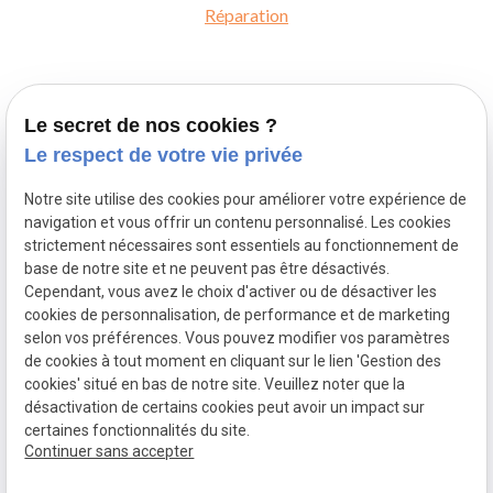
Réparation
Le secret de nos cookies ?
Le respect de votre vie privée
Notre site utilise des cookies pour améliorer votre expérience de
navigation et vous offrir un contenu personnalisé. Les cookies
strictement nécessaires sont essentiels au fonctionnement de
base de notre site et ne peuvent pas être désactivés.
Cependant, vous avez le choix d'activer ou de désactiver les
Contact
cookies de personnalisation, de performance et de marketing
02 49 88 40 74
selon vos préférences. Vous pouvez modifier vos paramètres
9 rue Marceau
49100 Angers
de cookies à tout moment en cliquant sur le lien 'Gestion des
cookies' situé en bas de notre site. Veuillez noter que la
Atelier ouvert du mardi au vendredi
désactivation de certains cookies peut avoir un impact sur
certaines fonctionnalités du site.
de 10h à 13h et 14h à 18h30 , le samedi de 10h à 13 et le
Continuer sans accepter
samedi après-midi uniquement sur rendez-vous.