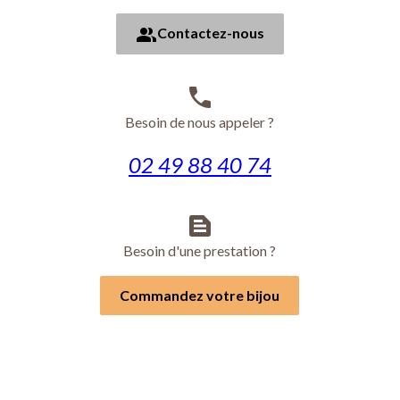
people
Contactez-nous
phone
Besoin de nous appeler ?
02 49 88 40 74
text_snippet
Besoin d'une prestation ?
Commandez votre bijou