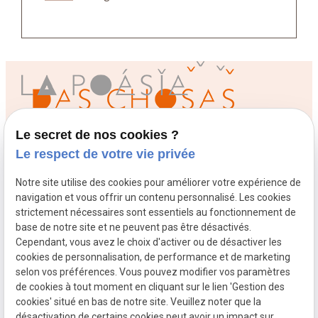
Le secret de nos cookies ?
Le respect de votre vie privée
Contact
Notre site utilise des cookies pour améliorer votre expérience de
02 49 88 40 74
navigation et vous offrir un contenu personnalisé. Les cookies
9 rue Marceau
49100 Angers
strictement nécessaires sont essentiels au fonctionnement de
base de notre site et ne peuvent pas être désactivés.
Atelier ouvert du mardi au vendredi
Cependant, vous avez le choix d'activer ou de désactiver les
de 10h à 13h et 14h à 18h30 , le samedi de 10h à 13 et le
cookies de personnalisation, de performance et de marketing
samedi après-midi uniquement sur rendez-vous.
selon vos préférences. Vous pouvez modifier vos paramètres
de cookies à tout moment en cliquant sur le lien 'Gestion des
Mentions légales
cookies' situé en bas de notre site. Veuillez noter que la
Politique de confidentialité
désactivation de certains cookies peut avoir un impact sur