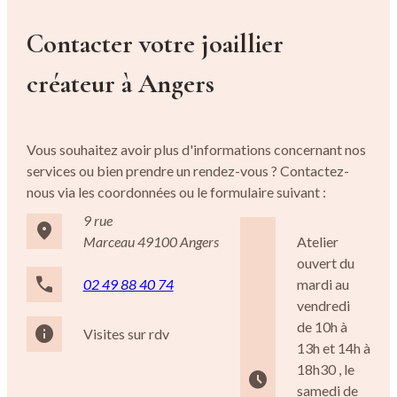
Contacter votre joaillier
créateur à Angers
Vous souhaitez avoir plus d'informations concernant nos
services ou bien prendre un rendez-vous ?
Contactez-
nous via les coordonnées ou le formulaire suivant :
9 rue
place
Marceau
49100 Angers
Atelier
ouvert du
phone
02 49 88 40 74
mardi au
vendredi
de 10h à
info
Visites sur rdv
13h et 14h à
18h30 , le
access_time
samedi de