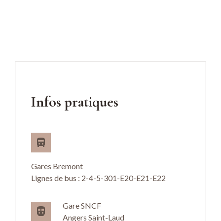
Infos pratiques
directions_bus
Gares Bremont
Lignes de bus : 2-4-5-301-E20-E21-E22
Gare SNCF
directions_subway
Angers Saint-Laud