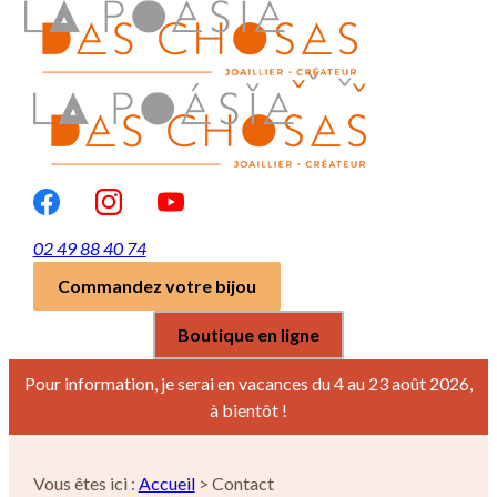
Panneau de gestion des cookies
menu
02 49 88 40 74
Commandez votre bijou
Boutique en ligne
Pour information, je serai en vacances du 4 au 23 août 2026,
à bientôt !
Vous êtes ici :
Accueil
> Contact