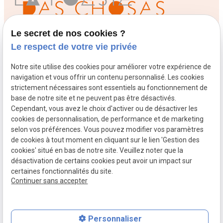
Le secret de nos cookies ?
Le respect de votre vie privée
Contact
Notre site utilise des cookies pour améliorer votre expérience de
02 49 88 40 74
navigation et vous offrir un contenu personnalisé. Les cookies
9 rue Marceau
49100 Angers
strictement nécessaires sont essentiels au fonctionnement de
base de notre site et ne peuvent pas être désactivés.
Atelier ouvert du mardi au vendredi
Cependant, vous avez le choix d'activer ou de désactiver les
de 10h à 13h et 14h à 18h30 , le samedi de 10h à 13 et le
cookies de personnalisation, de performance et de marketing
samedi après-midi uniquement sur rendez-vous.
selon vos préférences. Vous pouvez modifier vos paramètres
de cookies à tout moment en cliquant sur le lien 'Gestion des
Mentions légales
cookies' situé en bas de notre site. Veuillez noter que la
Politique de confidentialité
désactivation de certains cookies peut avoir un impact sur
certaines fonctionnalités du site.
Gestion des cookies
Continuer sans accepter
Plan du site
Siret :
81170634000023
Personnaliser