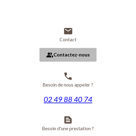
mail
Contact
people
Contactez-nous
phone
Besoin de nous appeler ?
02 49 88 40 74
text_snippet
Besoin d'une prestation ?